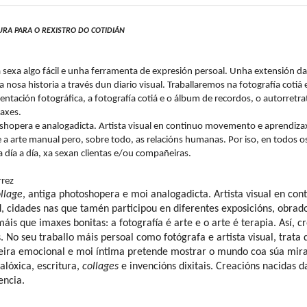
TURA PARA O REXISTRO DO COTIDIÁN
fía sexa algo fácil e unha ferramenta de expresión persoal. Unha extensió
 a nosa historia a través dun diario visual. Traballaremos na fotografía coti
ación fotográfica, a fotografía cotiá e o álbum de recordos, o autorretr
maxes.
hopera e analogadicta. Artista visual en continuo movemento e aprendiza
 e a arte manual pero, sobre todo, as relacións humanas. Por iso, en todos
 día a día, xa sexan clientas e/ou compañeiras.
rrez
llage
, antiga photoshopera e moi analogadicta. Artista visual en c
 cidades nas que tamén participou en diferentes exposicións, obradoi
áis que imaxes bonitas: a fotografía é arte e o arte é terapia. Así,
 No seu traballo máis persoal como fotógrafa e artista visual, trata 
aneira emocional e moi íntima pretende mostrar o mundo coa súa mi
nalóxica, escritura,
collages
e invencións dixitais. Creacións nacidas
iencia.