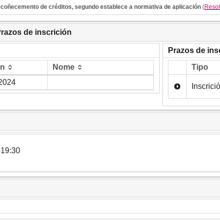
ecoñecemento de créditos, segundo establece a normativa de aplicación
(
Resol
Prazos de inscrición
Prazos de ins
in
Nome
Tipo
in
Nome
/2024
Inscrici
-19:30