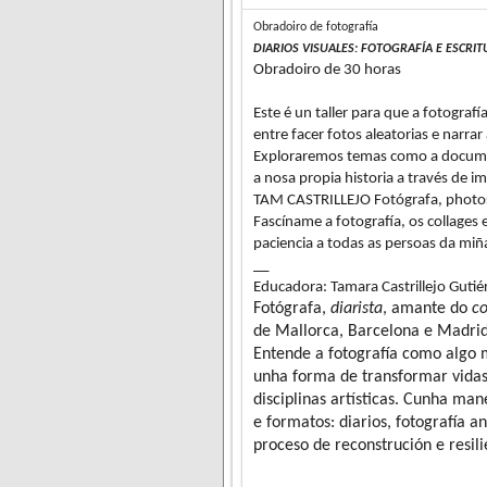
Obradoiro de fotografía
DIARIOS VISUALES: FOTOGRAFÍA E ESCRI
Obradoiro de 30 horas
Este é un taller para que a fotogra
entre facer fotos aleatorias e narrar
Exploraremos temas como a document
a nosa propia historia a través de i
TAM CASTRILLEJO Fotógrafa, photos
Fascíname a fotografía, os collages
paciencia a todas as persoas da miña
__
Educadora: Tamara Castrillejo Gutié
Fotógrafa,
diarista
, amante do
co
de Mallorca, Barcelona e Madrid,
Entende a fotografía como algo m
unha forma de transformar vidas.
disciplinas artísticas. Cunha m
e formatos: diarios, fotografía a
proceso de reconstrución e resil