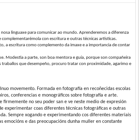
n da nosa linguaxe para comunicar ao mundo. Aprenderemos a diferenza
á e complementarémola con escritura e outras técnicas artísticas.
ato, a escritura como complemento da imaxe e a importancia de contar
xe. Modestia a parte, son boa mentora e guía, porque son compañeira
 os traballos que desempeño, procuro tratar con proximidade, agarimo e
ontinuo movemento. Formada en fotografía en recoñecidas escolas
ros, conferencias e monográficos sobre fotografía e arte.
 cre firmemente no seu poder san e ve neste medio de expresión
de experimentar coas diferentes técnicas fotográficas e outras
rada. Sempre xogando e experimentando cos diferentes materiais
 das emocións e das preocupacións dunha muller en constante