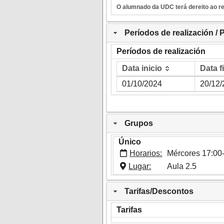
O alumnado da UDC terá dereito ao r
Períodos de realización / 
Períodos de realización
Data inicio
Data f
Data inicio
Data f
01/10/2024
20/12
Grupos
Único
Horarios:
Mércores 17:00
Lugar:
Aula 2.5
Tarifas/Descontos
Tarifas