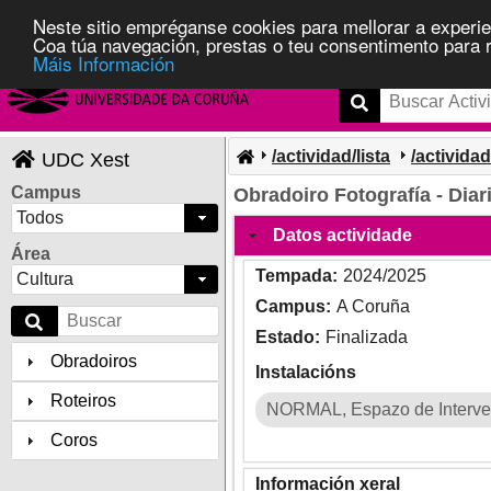
Neste sitio empréganse cookies para mellorar a experie
Coa túa navegación, prestas o teu consentimento para rec
Máis Información
/actividad/lista
/activida
UDC Xest
Campus
Obradoiro Fotografía - Diari
Todos
Datos actividade
Área
Tempada:
2024/2025
Cultura
Campus:
A Coruña
Estado:
Finalizada
Obradoiros
Instalacións
Roteiros
NORMAL, Espazo de Interven
Coros
Información xeral