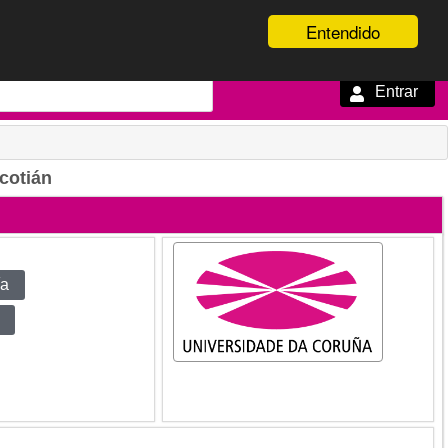
Entendido
Entrar
 cotián
ía