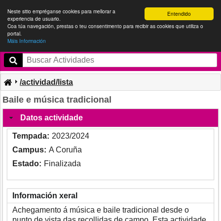
Neste sitio empréganse cookies para mellorar a
Entendido
experiencia de usuario.
Coa túa navegación, prestas o teu consentimento para recibir as cookies que utiliza o
portal.
Máis Información
UDC Xest
Entrar
/actividad/lista
Baile e música tradicional
Datos actividade
Tempada:
2023/2024
Campus:
A Coruña
Estado:
Finalizada
Información xeral
Achegamento á música e baile tradicional desde o
punto de vista das recollidas de campo. Esta actividade