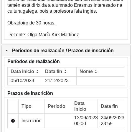
tamén está dirixida a alumnado Erasmus interesado na
cultura galega, pois a profesora fala inglés.
Obradoiro de 30 horas.
Docente: Olga María Kirk Martínez
Períodos de realización / Prazos de inscrición
Períodos de realización
Data inicio
Data fin
Nome
Data inicio
Data fin
Nome
05/10/2023
21/12/2023
Prazos de inscrición
Data
Tipo
Período
Data fin
inicio
13/09/2023
24/09/2023
Inscrición
00:00
23:59